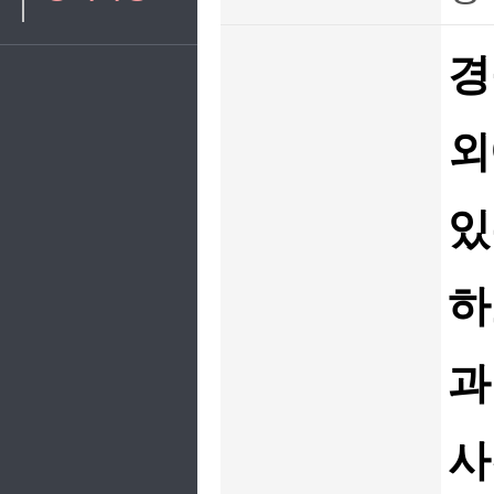
경
외
있
하
과
사