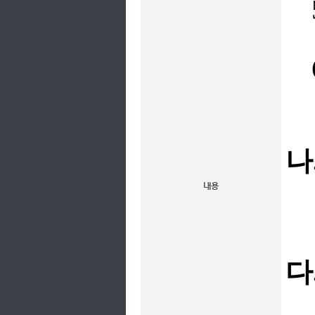
5
나
내용
다