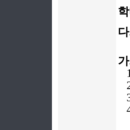
학
다
가
1
2
3
4