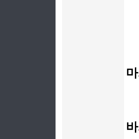
-
마
바