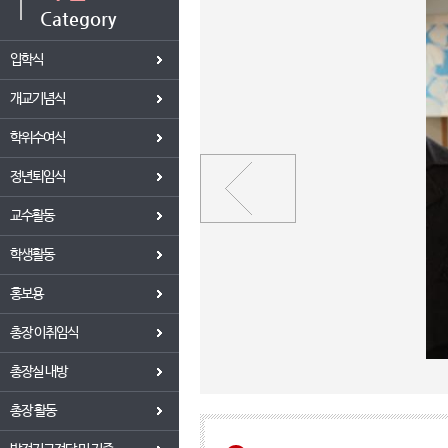
Category
입학식
개교기념식
학위수여식
정년퇴임식
교수활동
학생활동
홍보용
총장 이취임식
총장실 내방
총장 활동