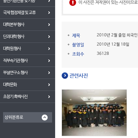
발전기금전달 및 기증
이 사진은 저작권이 있는 사진이므
국제 협정체결 및 교류
대학본부 행사
제목
2010년 2월 졸업 외국
단과대학 행사
촬영일
2010년 12월 18일
대학원 행사
조회수
36128
직부속기관 행사
부설연구소 행사
관련사진
대학문화
초창기 흑백사진
상위분류로