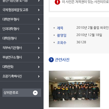
발전기금전달 및 기증
이 사진은 저작권이 있는 사진이므
국제 협정체결 및 교류
대학본부 행사
제목
2010년 2월 졸업 외국
단과대학 행사
촬영일
2010년 12월 18일
대학원 행사
조회수
36128
직부속기관 행사
부설연구소 행사
관련사진
대학문화
초창기 흑백사진
상위분류로