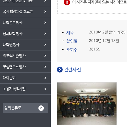
발전기금전달 및 기증
이 사진은 저작권이 있는 사진이므
국제 협정체결 및 교류
대학본부 행사
제목
2010년 2월 졸업 외국
단과대학 행사
촬영일
2010년 12월 18일
대학원 행사
조회수
36155
직부속기관 행사
부설연구소 행사
관련사진
대학문화
초창기 흑백사진
상위분류로