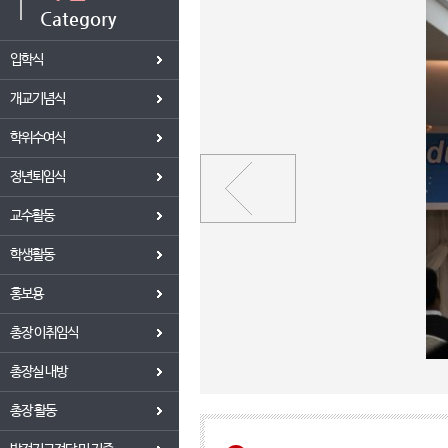
Category
입학식
개교기념식
학위수여식
정년퇴임식
교수활동
학생활동
홍보용
총장 이취임식
총장실 내방
총장 활동